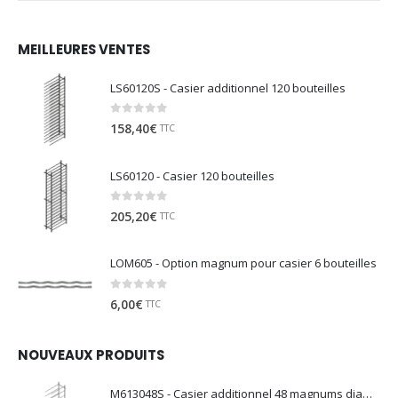
MEILLEURES VENTES
LS60120S - Casier additionnel 120 bouteilles
0
sur 5
158,40
€
TTC
LS60120 - Casier 120 bouteilles
0
sur 5
205,20
€
TTC
LOM605 - Option magnum pour casier 6 bouteilles
0
sur 5
6,00
€
TTC
NOUVEAUX PRODUITS
M613048S - Casier additionnel 48 magnums diamètre 130