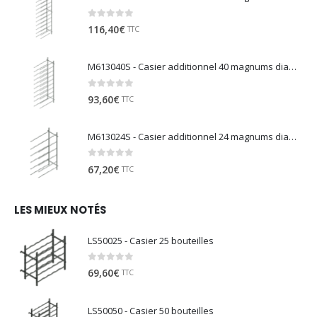
0
sur 5
116,40
€
TTC
M613040S - Casier additionnel 40 magnums diamètre 130
0
sur 5
93,60
€
TTC
M613024S - Casier additionnel 24 magnums diamètre 130
0
sur 5
67,20
€
TTC
LES MIEUX NOTÉS
LS50025 - Casier 25 bouteilles
0
sur 5
69,60
€
TTC
LS50050 - Casier 50 bouteilles