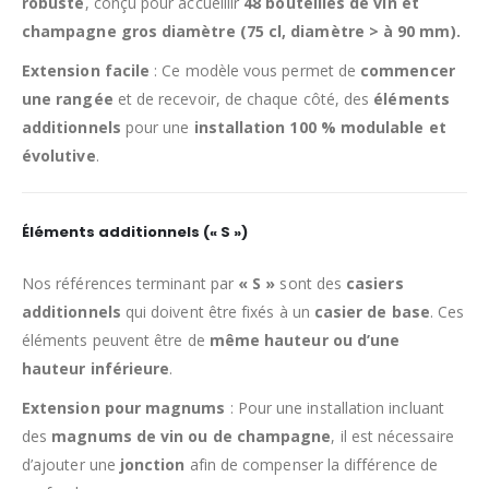
robuste
, conçu pour accueillir
48 bouteilles de vin et
champagne gros diamètre (75 cl, diamètre > à 90 mm).
Extension facile
: Ce modèle vous permet de
commencer
une rangée
et de recevoir, de chaque côté, des
éléments
additionnels
pour une
installation 100 % modulable et
évolutive
.
Éléments additionnels (« S »)
Nos références terminant par
« S »
sont des
casiers
additionnels
qui doivent être fixés à un
casier de base
. Ces
éléments peuvent être de
même hauteur ou d’une
hauteur inférieure
.
Extension pour magnums
: Pour une installation incluant
des
magnums de vin ou de champagne
, il est nécessaire
d’ajouter une
jonction
afin de compenser la différence de