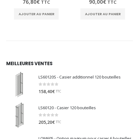
76,80
€
90,00
€
TTC
TTC
AJOUTER AU PANIER
AJOUTER AU PANIER
MEILLEURES VENTES
LS60120S - Casier additionnel 120 bouteilles
0
sur 5
158,40
€
TTC
LS60120 - Casier 120 bouteilles
0
sur 5
205,20
€
TTC
LOM605 - Option magnum pour casier 6 bouteilles