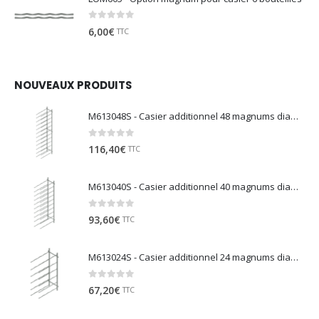
0
sur 5
6,00
€
TTC
NOUVEAUX PRODUITS
M613048S - Casier additionnel 48 magnums diamètre 130
0
sur 5
116,40
€
TTC
M613040S - Casier additionnel 40 magnums diamètre 130
0
sur 5
93,60
€
TTC
M613024S - Casier additionnel 24 magnums diamètre 130
0
sur 5
67,20
€
TTC