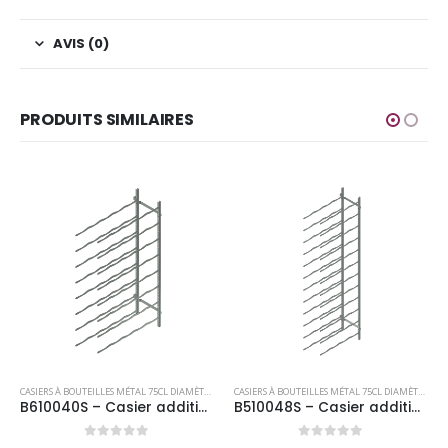
AVIS (0)
PRODUITS SIMILAIRES
CASIERS À BOUTEILLES MÉTAL 75CL DIAMÈTRE 100
CASIERS À BOUTEILLES MÉTAL 75CL DIAMÈTRE 100
B610040S – Casier additionnel 40 bouteilles diamètre 100
B510048S – Casier additionnel 48 bouteilles diamètre 100
0
sur 5
0
sur 5