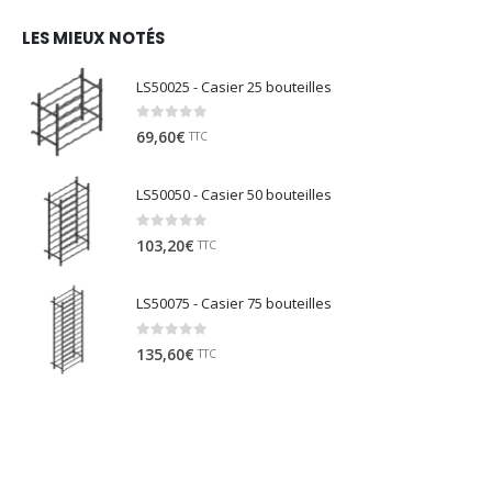
LES MIEUX NOTÉS
LS50025 - Casier 25 bouteilles
0
sur 5
69,60
€
TTC
LS50050 - Casier 50 bouteilles
0
sur 5
103,20
€
TTC
LS50075 - Casier 75 bouteilles
0
sur 5
135,60
€
TTC