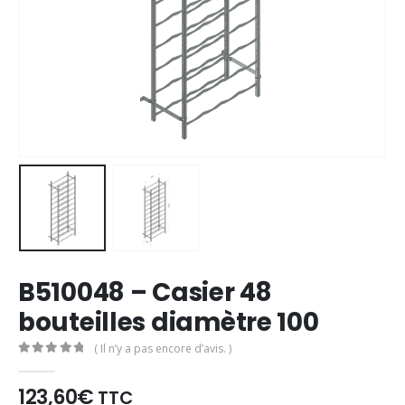
B510048 – Casier 48
bouteilles diamètre 100
( Il n’y a pas encore d’avis. )
0
Sur 5
123,60€
TTC