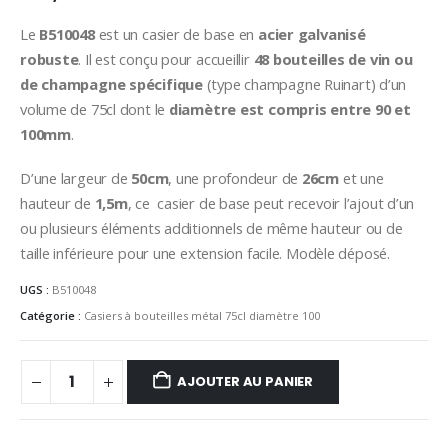
Le
B510048
est un casier de base en
acier galvanisé
robuste
. Il est conçu pour accueillir
48 bouteilles de vin ou
de champagne spécifique
(type champagne Ruinart) d’un
volume de 75cl dont le
diamètre est compris entre 90 et
100mm
.
D’une largeur de
50cm
, une profondeur de
26cm
et une
hauteur de
1,5m
, ce casier de base peut recevoir l’ajout d’un
ou plusieurs éléments additionnels de même hauteur ou de
taille inférieure pour une extension facile. Modèle déposé.
UGS :
B510048
Catégorie :
Casiers à bouteilles métal 75cl diamètre 100
AJOUTER AU PANIER