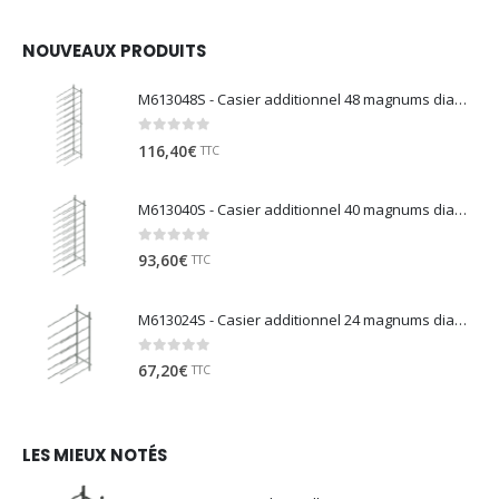
NOUVEAUX PRODUITS
M613048S - Casier additionnel 48 magnums diamètre 130
0
sur 5
116,40
€
TTC
M613040S - Casier additionnel 40 magnums diamètre 130
0
sur 5
93,60
€
TTC
M613024S - Casier additionnel 24 magnums diamètre 130
0
sur 5
67,20
€
TTC
LES MIEUX NOTÉS