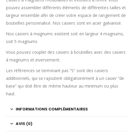
pouvez assembler différents éléments de différentes tailles et
largeur ensemble afin de créer votre espace de rangement de
bouteilles personnalisé. Nos casiers sont en acier galvanisé.
Nos casiers à magnums existent soit en largeur 4 magnums,
soit 5 magnums
Vous pouvez coupler des casiers à bouteilles avec des casiers
à magnums et inversement.
Les références se terminant pas “S” sont des casiers
additionnels, qui se rajoutent obligatoirement à un casier “de
base” qui doit être de même hauteur au minimum ou plus
haut.
INFORMATIONS COMPLÉMENTAIRES
AVIS (0)