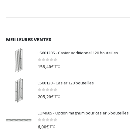
MEILLEURES VENTES
LS60120S - Casier additionnel 120 bouteilles
0
sur 5
158,40
€
TTC
LS60120 - Casier 120 bouteilles
0
sur 5
205,20
€
TTC
LOM605 - Option magnum pour casier 6 bouteilles
0
sur 5
6,00
€
TTC