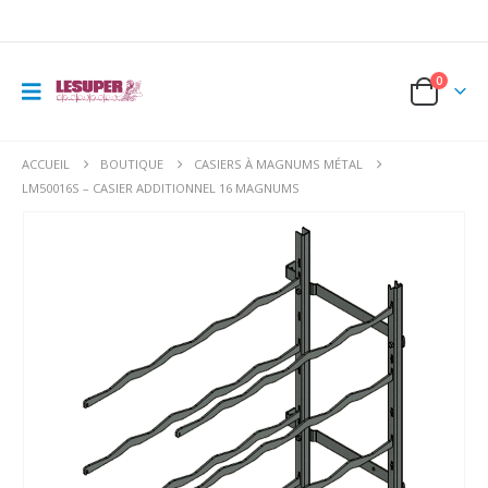
0
ACCUEIL
BOUTIQUE
CASIERS À MAGNUMS MÉTAL
LM50016S – CASIER ADDITIONNEL 16 MAGNUMS