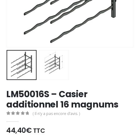
LM50016S – Casier
additionnel 16 magnums
( Il n’y a pas encore d’avis. )
0
Sur 5
44,40€
TTC