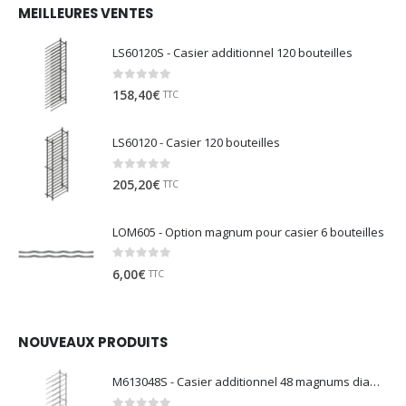
MEILLEURES VENTES
LS60120S - Casier additionnel 120 bouteilles
0
sur 5
158,40
€
TTC
LS60120 - Casier 120 bouteilles
0
sur 5
205,20
€
TTC
LOM605 - Option magnum pour casier 6 bouteilles
0
sur 5
6,00
€
TTC
NOUVEAUX PRODUITS
M613048S - Casier additionnel 48 magnums diamètre 130