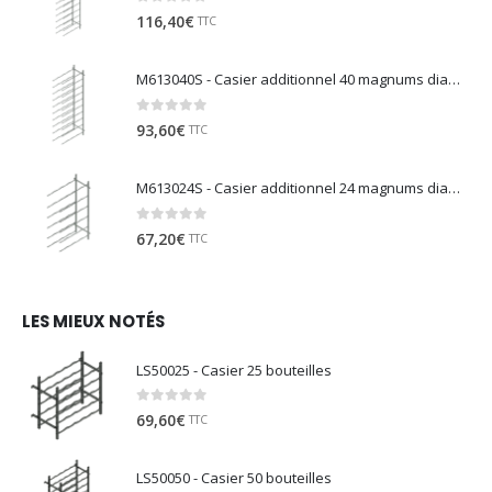
0
sur 5
116,40
€
TTC
M613040S - Casier additionnel 40 magnums diamètre 130
0
sur 5
93,60
€
TTC
M613024S - Casier additionnel 24 magnums diamètre 130
0
sur 5
67,20
€
TTC
LES MIEUX NOTÉS
LS50025 - Casier 25 bouteilles
0
sur 5
69,60
€
TTC
LS50050 - Casier 50 bouteilles