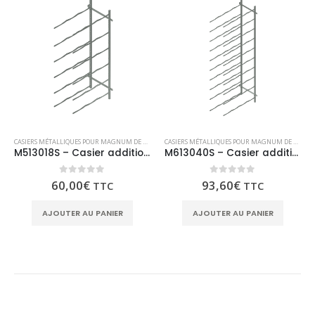
CASIERS MÉTALLIQUES POUR MAGNUM DE CHAMPAGNE
CASIERS MÉTALLIQUES POUR MAGNUM DE CHAMPAGNE
M513018S – Casier additionnel 18 magnums diamètre 130
M613040S – Casier additionnel 40 magnums diamètre 130
0
sur 5
0
sur 5
60,00
€
93,60
€
TTC
TTC
AJOUTER AU PANIER
AJOUTER AU PANIER