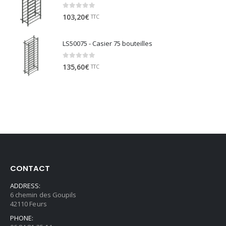
0
sur 5
103,20
€
TTC
LS50075 - Casier 75 bouteilles
0
sur 5
135,60
€
TTC
CONTACT
ADDRESS:
6 chemin des Goupils
42110 Feurs
PHONE: