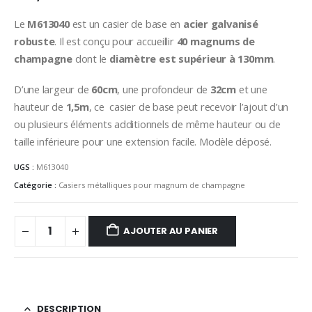
Le
M613040
est un casier de base en
acier galvanisé
robuste
. Il est conçu pour accueillir
40 magnums de
champagne
dont le
diamètre est supérieur à 130mm
.
D’une largeur de
60cm
, une profondeur de
32cm
et une
hauteur de
1,5m
, ce casier de base peut recevoir l’ajout d’un
ou plusieurs éléments additionnels de même hauteur ou de
taille inférieure pour une extension facile. Modèle déposé.
UGS :
M613040
Catégorie :
Casiers métalliques pour magnum de champagne
AJOUTER AU PANIER
DESCRIPTION