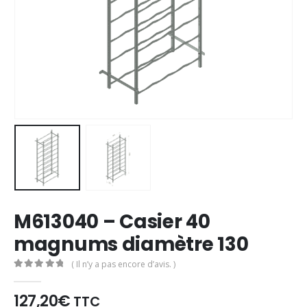
M613040 – Casier 40
magnums diamètre 130
( Il n’y a pas encore d’avis. )
0
Sur 5
127,20€
TTC